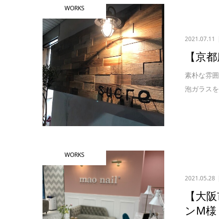
WORKS
2021.07.11
【京都
素朴な雰囲
泡ガラスを
WORKS
2021.05.28
【大阪
ンM様