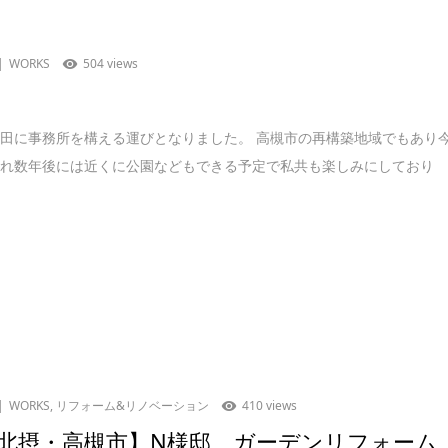
WORKS
504 views
田に事務所を構える運びとなりました。 高槻市の再構築地域でもあり
され数年後には近くに公園などもできる予定で私共も楽しみにしており
WORKS
,
リフォーム&リノベーション
410 views
北摂・高槻市】N様邸 ガーデンリフォーム