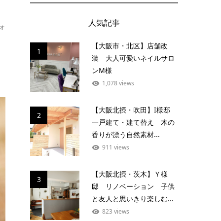
人気記事
ォ
【大阪市・北区】店舗改
1
装 大人可愛いネイルサロ
ンM様
1,078 views
【大阪北摂・吹田】I様邸
2
一戸建て・建て替え 木の
香りが漂う自然素材...
911 views
【大阪北摂・茨木】Ｙ様
3
邸 リノベーション 子供
と友人と思いきり楽しむ...
823 views