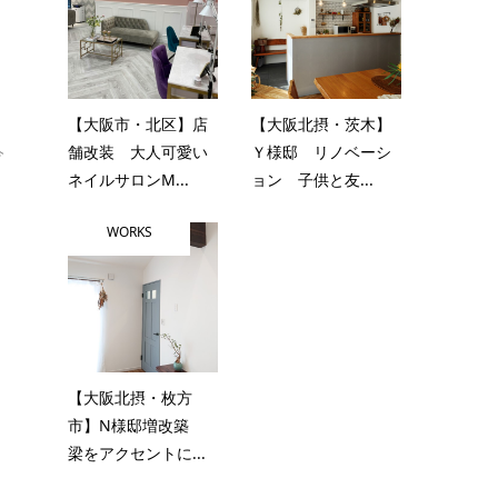
【大阪市・北区】店
【大阪北摂・茨木】
舗改装 大人可愛い
Ｙ様邸 リノベーシ
今
ネイルサロンM...
ョン 子供と友...
WORKS
【大阪北摂・枚方
市】N様邸増改築
梁をアクセントに...